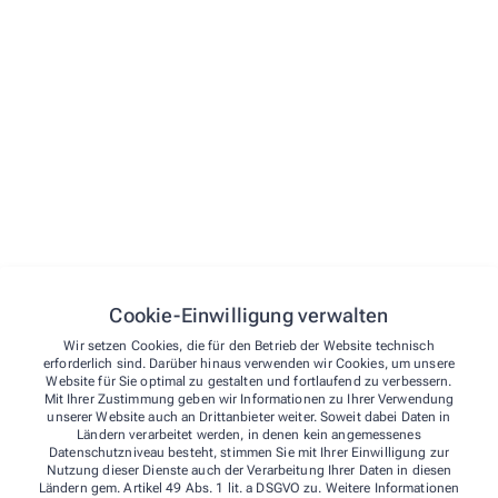
STARTSEITE
VORBESTELLEN
KONTAKT
NOTDIENST
Kontakt
Cookie-Einwilligung verwalten
Über uns
Rathaus-Apotheke
Wir setzen Cookies, die für den Betrieb der Website technisch
Kontakt
erforderlich sind. Darüber hinaus verwenden wir Cookies, um unsere
Website für Sie optimal zu gestalten und fortlaufend zu verbessern.
Rathausstr. 35
,
04416
Markkleeberg
Mit Ihrer Zustimmung geben wir Informationen zu Ihrer Verwendung
unserer Website auch an Drittanbieter weiter. Soweit dabei Daten in
0341/3 58 87 88
Ländern verarbeitet werden, in denen kein angemessenes
rathaus-apotheke@pharma-dsl.de
Datenschutzniveau besteht, stimmen Sie mit Ihrer Einwilligung zur
Nutzung dieser Dienste auch der Verarbeitung Ihrer Daten in diesen
Informationen
Ländern gem. Artikel 49 Abs. 1 lit. a DSGVO zu. Weitere Informationen