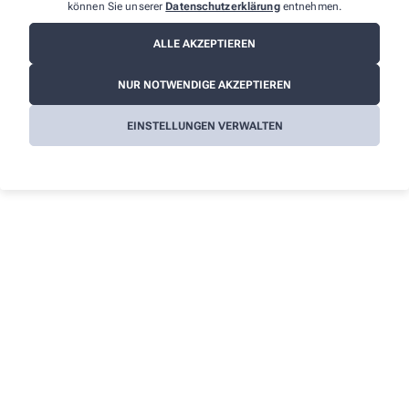
können Sie unserer
Datenschutzerklärung
entnehmen.
Impressum
ALLE AKZEPTIEREN
Datenschutz
AGB
NUR NOTWENDIGE AKZEPTIEREN
Cookies
EINSTELLUNGEN VERWALTEN
Barrierefreiheitserklärung
Wir legen großen Wert auf den Schutz Ihrer persönlichen
Daten und garantieren die sichere Übertragung durch eine SSL-
Verschlüsselung.